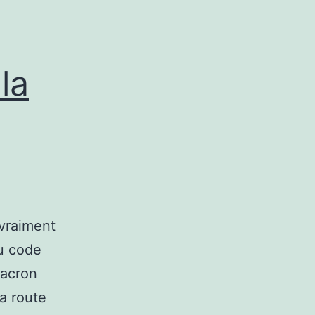
la
 vraiment
du code
Macron
a route