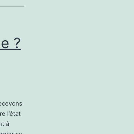
e ?
recevons
e l’état
t à