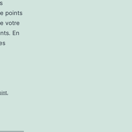
s
e points
ue votre
nts. En
es
omment
onctionne
ermis
oint
,
oint