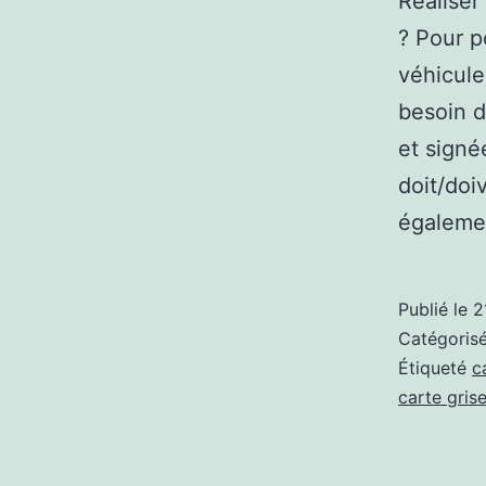
Réaliser
? Pour p
véhicule
besoin d
et signée
doit/doi
égaleme
Publié le
2
Catégori
Étiqueté
c
carte grise