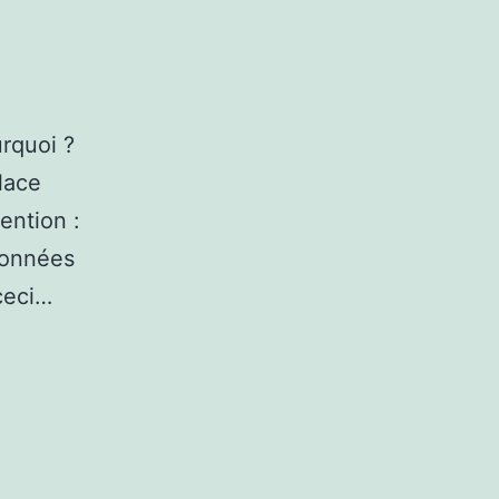
urquoi ?
place
ention :
 données
ceci…