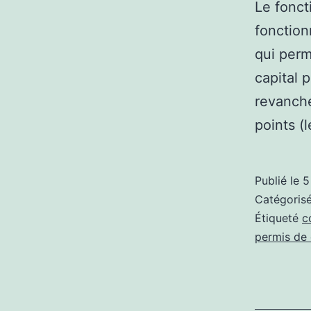
Le fonct
fonction
qui perm
capital 
revanche
points 
Publié le
5
Catégori
Étiqueté
c
permis de