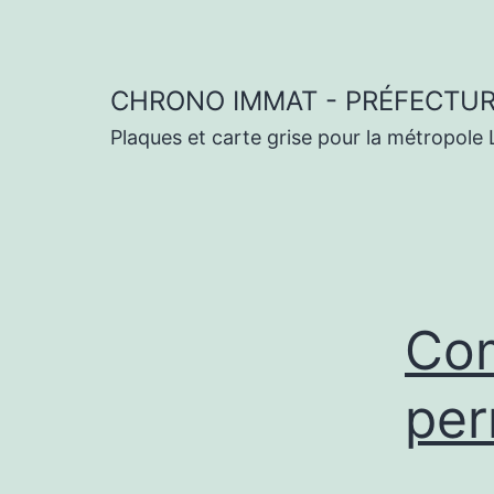
Aller
au
contenu
CHRONO IMMAT - PRÉFECTURE
Plaques et carte grise pour la métropole L
Com
per