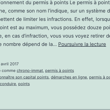
ionnement du permis à points Le permis à point
ne, comme son nom l’indique, sur un système d
ettent de limiter les infractions. En effet, lorsq
point est au maximum, vous possédez douze poi
, en cas d’infraction, vous vous voyez retirer d
C
(le nombre dépend de la…
Poursuivre la lecture
f
le
 avril 2017
p
sé comme
chrono-immat
,
permis à points
à
onnaître son capital points
,
démarches en ligne
,
permis à p
 conduire
,
points
p
?