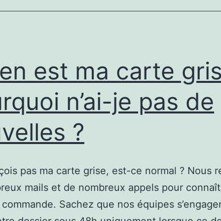
grise
d’un
véhicule
en est ma carte gris
neuf
?
rquoi n’ai-je pas de
velles ?
çois pas ma carte grise, est-ce normal ? Nous 
eux mails et de nombreux appels pour connaîtr
e commande. Sachez que nos équipes s’engagen