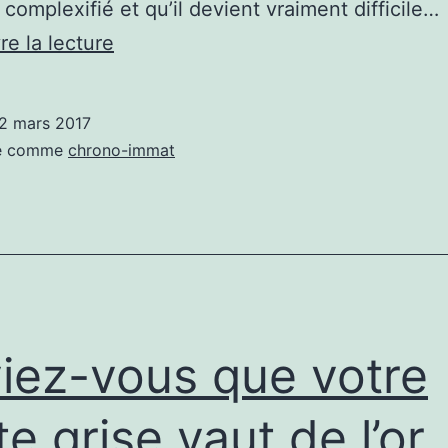
 complexifié et qu’il devient vraiment difficile…
La
re la lecture
réforme
du
2 mars 2017
code
sé comme
chrono-immat
de
la
route
:
ce
qu’il
iez-vous que votre
faut
en
te grise vaut de l’or