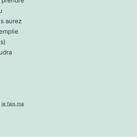
y prendre
u
us aurez
remplie
(s)
audra
,
je fais ma