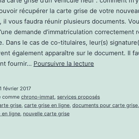
 la carte grise d’un véhicule neuf : comment m’
ouvoir récupérer la carte grise de votre nouvea
, il vous faudra réunir plusieurs documents. Vo
’une demande d’immatriculation correctement 
. Dans le cas de co-titulaires, leur(s) signature
vent également apparaître sur le document. Il f
Quels
nt fournir…
Poursuivre la lecture
documents
sont
1 février 2017
nécessaires
sé comme
chrono-immat
,
services proposés
pour
arte grise
,
carte grise en ligne
,
documents pour carte grise
 en ligne
,
nouvelle carte grise
réaliser
la
carte