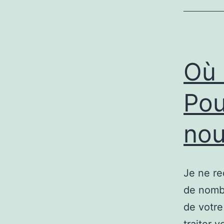
Où 
Pou
nou
Je ne re
de nombr
de votr