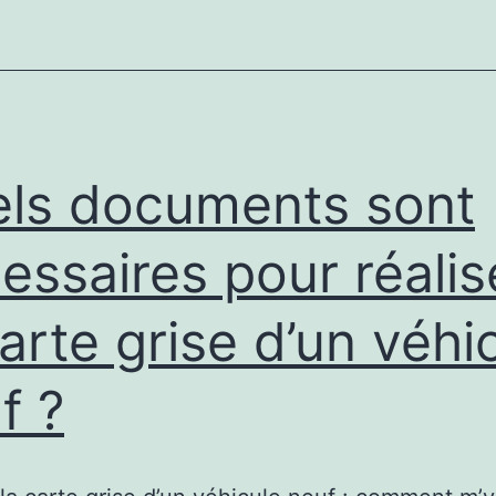
grise
vaut
de
l’or
pour
ls documents sont
l’Etat
?
essaires pour réalis
carte grise d’un véhi
f ?