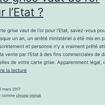
retenir
r l’Etat ?
rte grise vaut de l’or pour l’Etat, savez-vous po
resque un an, un arrêté ministériel a été mis en 
scrètement et personne n’y a vraiment prêté att
 la vente par l’Etat à des fins commerciales de
lles de votre carte grise. Apparemment légal, 
Saviez-
re la lecture
vous
que
0 mars 2017
votre
sé comme
chrono-immat
carte