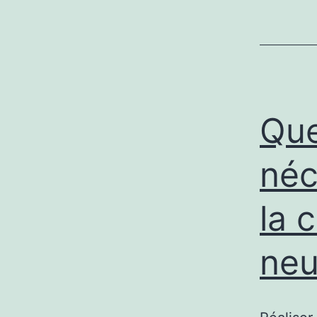
Que
néc
la 
neu