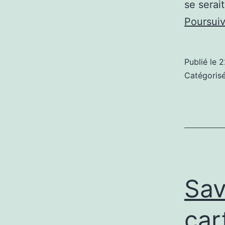
se serait
Poursuiv
Publié le
2
Catégori
Sav
car