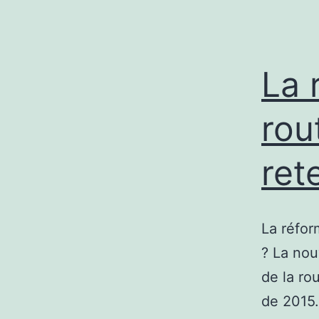
La 
rou
ret
La réfor
? La nou
de la rou
de 2015.