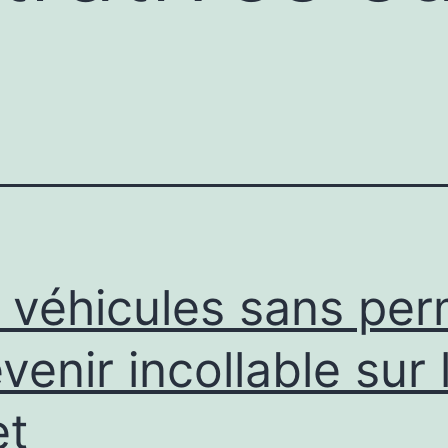
 véhicules sans per
evenir incollable sur 
et