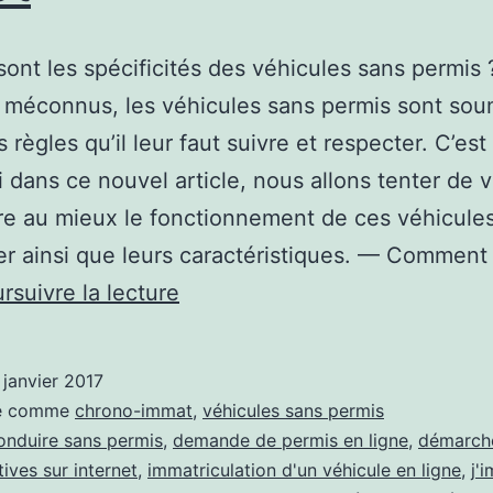
sont les spécificités des véhicules sans permis 
méconnus, les véhicules sans permis sont sou
 règles qu’il leur faut suivre et respecter. C’est
 dans ce nouvel article, nous allons tenter de 
e au mieux le fonctionnement de ces véhicules
ier ainsi que leurs caractéristiques. — Comment u
Les
rsuivre la lecture
véhicules
sans
 janvier 2017
permis
sé comme
chrono-immat
,
véhicules sans permis
:
onduire sans permis
,
demande de permis en ligne
,
démarch
ives sur internet
,
immatriculation d'un véhicule en ligne
,
j'
devenir