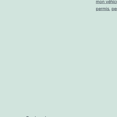
mon véhicu
permis
,
pe