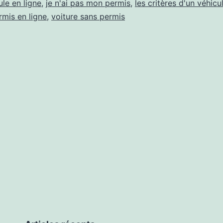
le en ligne
,
je n'ai pas mon permis
,
les critères d'un véhicu
incollable
rmis en ligne
,
voiture sans permis
sur
le
sujet