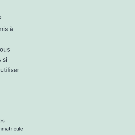
?
mis à
vous
 si
tiliser
es
immatricule