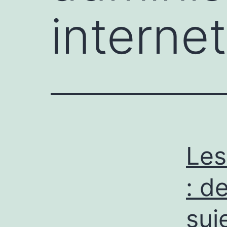
internet
Les
: d
suj