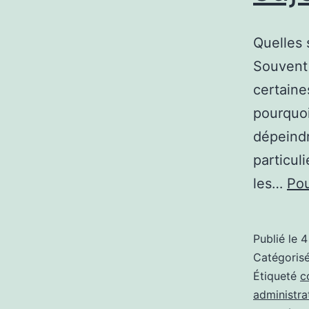
Quelles 
Souvent 
certaines
pourquoi
dépeindr
particul
les…
Pou
Publié le
4
Catégori
Étiqueté
c
administrat