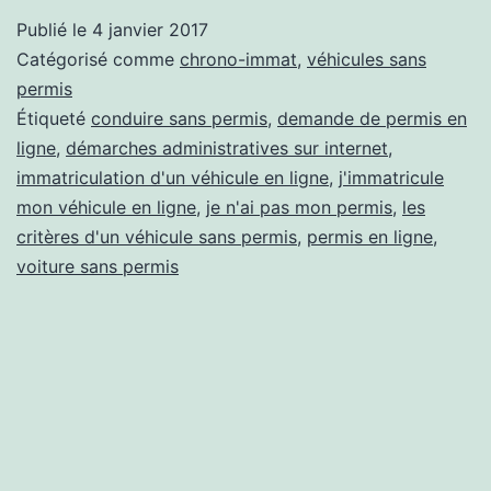
sans
Publié le
4 janvier 2017
permis
Catégorisé comme
chrono-immat
,
véhicules sans
:
permis
Étiqueté
conduire sans permis
,
demande de permis en
devenir
ligne
,
démarches administratives sur internet
,
incollable
immatriculation d'un véhicule en ligne
,
j'immatricule
sur
mon véhicule en ligne
,
je n'ai pas mon permis
,
les
critères d'un véhicule sans permis
le
,
permis en ligne
,
voiture sans permis
sujet