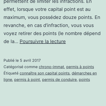
permettent de limiter les infractions. En
effet, lorsque votre capital point est au
maximum, vous possédez douze points. En
revanche, en cas d’infraction, vous vous
voyez retirer des points (le nombre dépend
Comment
de la…
Poursuivre la lecture
fonctionne
le
Publié le
5 avril 2017
permis
Catégorisé comme
chrono-immat
,
permis à points
à
Étiqueté
connaître son capital points
,
démarches en
ligne
,
permis à point
,
permis de conduire
,
points
point
?