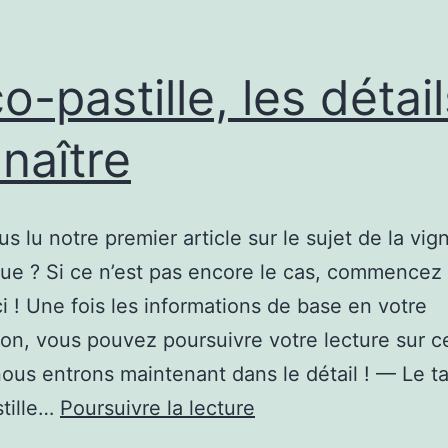
co-pastille, les détai
naître
s lu notre premier article sur le sujet de la vig
ue ? Si ce n’est pas encore le cas, commencez
ci ! Une fois les informations de base en votre
on, vous pouvez poursuivre votre lecture sur c
 nous entrons maintenant dans le détail ! — Le ta
L’éco-
stille…
Poursuivre la lecture
pastille,