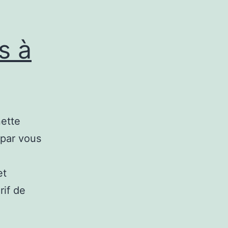
ls à
nette
 par vous
et
rif de