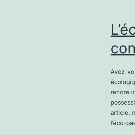
L’é
con
Avez-vou
écologiq
rendre i
possessi
article,
l’éco-pa