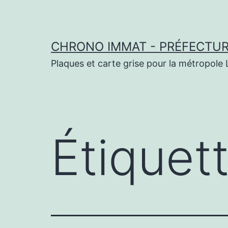
Aller
au
contenu
CHRONO IMMAT - PRÉFECTURE
Plaques et carte grise pour la métropole L
Étiquet