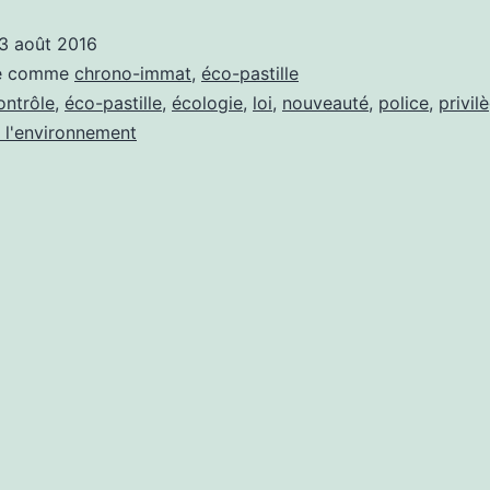
les
3 août 2016
détails
sé comme
chrono-immat
,
éco-pastille
à
ontrôle
,
éco-pastille
,
écologie
,
loi
,
nouveauté
,
police
,
privil
 l'environnement
connaître