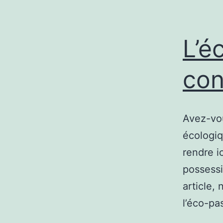
L’é
con
Avez-vou
écologiq
rendre i
possessi
article,
l’éco-pa