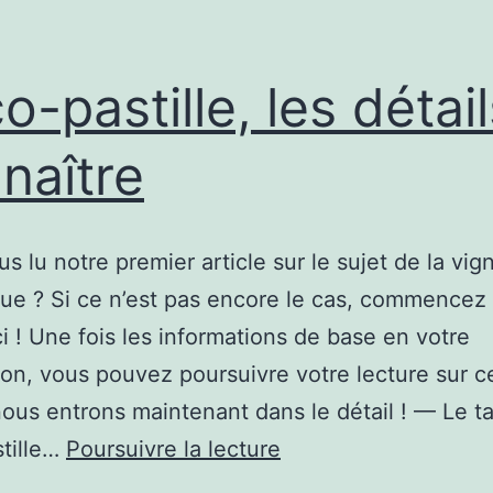
co-pastille, les détai
naître
s lu notre premier article sur le sujet de la vig
ue ? Si ce n’est pas encore le cas, commencez
ci ! Une fois les informations de base en votre
on, vous pouvez poursuivre votre lecture sur c
 nous entrons maintenant dans le détail ! — Le ta
L’éco-
stille…
Poursuivre la lecture
pastille,