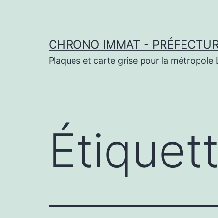
Aller
au
contenu
CHRONO IMMAT - PRÉFECTURE
Plaques et carte grise pour la métropole L
Étiquet