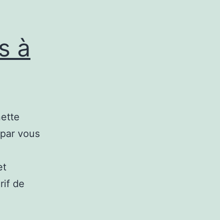
ls à
nette
 par vous
et
rif de