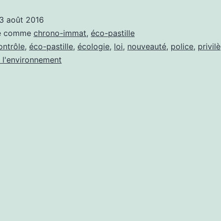
les
3 août 2016
détails
sé comme
chrono-immat
,
éco-pastille
à
ontrôle
,
éco-pastille
,
écologie
,
loi
,
nouveauté
,
police
,
privil
 l'environnement
connaître