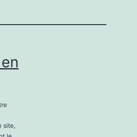
 en
tre
 site,
nt le