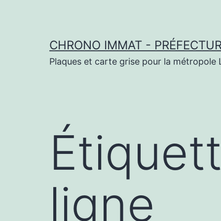
Aller
au
contenu
CHRONO IMMAT - PRÉFECTURE
Plaques et carte grise pour la métropole L
Étiquet
ligne