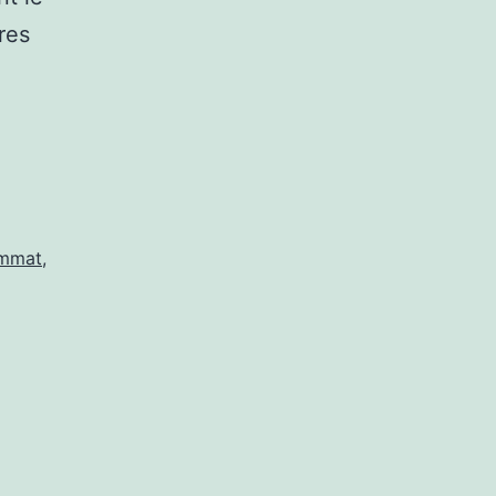
res
immat
,