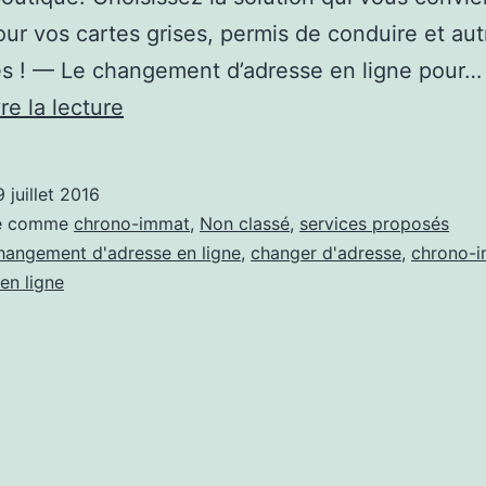
ur vos cartes grises, permis de conduire et aut
és ! — Le changement d’adresse en ligne pour…
Changement
re la lecture
d’adresse
en
9 juillet 2016
ligne
sé comme
chrono-immat
,
Non classé
,
services proposés
:
hangement d'adresse en ligne
,
changer d'adresse
,
chrono-
 en ligne
Chrono-
Immat