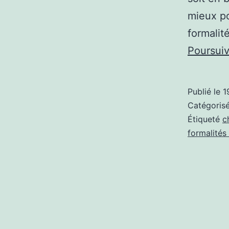
mieux po
formalit
Poursuiv
Publié le
1
Catégori
Étiqueté
c
formalités