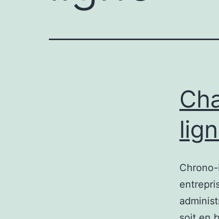
Cha
lig
Chrono-i
entrepri
administ
soit en 