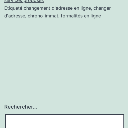
:
services proposés
Étiqueté
changement d'adresse en ligne
,
changer
Chrono-
d'adresse
,
chrono-immat
,
formalités en ligne
Immat
Rechercher…