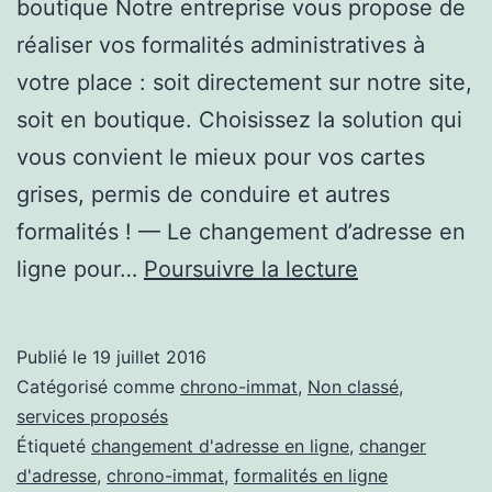
boutique Notre entreprise vous propose de
réaliser vos formalités administratives à
votre place : soit directement sur notre site,
soit en boutique. Choisissez la solution qui
vous convient le mieux pour vos cartes
grises, permis de conduire et autres
formalités ! — Le changement d’adresse en
Changement
ligne pour…
Poursuivre la lecture
d’adresse
en
Publié le
19 juillet 2016
ligne
Catégorisé comme
chrono-immat
,
Non classé
,
:
services proposés
Étiqueté
changement d'adresse en ligne
,
changer
Chrono-
d'adresse
,
chrono-immat
,
formalités en ligne
Immat