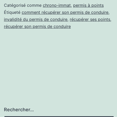
récupérer
Catégorisé comme
chrono-immat
,
permis à points
son
Étiqueté
comment récupérer son permis de conduire
,
invalidité du permis de conduire
,
récupérer ses points
,
permis
récupérer son permis de conduire
et
ses
points
Rechercher…