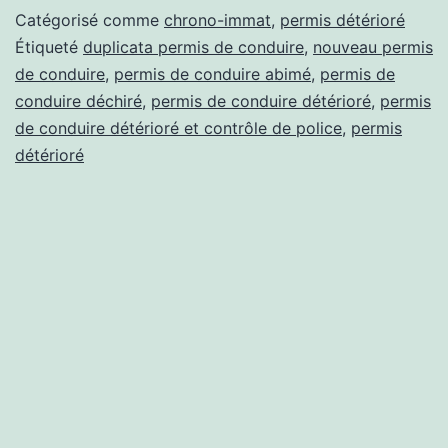
détério
Catégorisé comme
chrono-immat
,
permis détérioré
:
Étiqueté
duplicata permis de conduire
,
nouveau permis
de conduire
,
permis de conduire abimé
,
permis de
que
conduire déchiré
,
permis de conduire détérioré
,
permis
puis-
de conduire détérioré et contrôle de police
,
permis
je
détérioré
faire
?