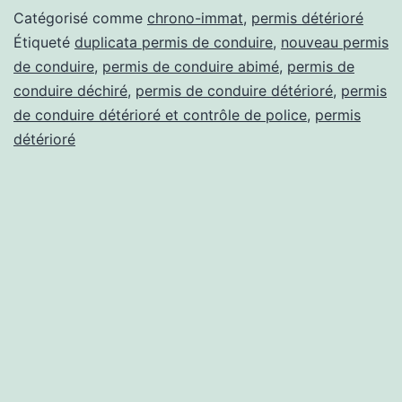
détério
Catégorisé comme
chrono-immat
,
permis détérioré
:
Étiqueté
duplicata permis de conduire
,
nouveau permis
de conduire
,
permis de conduire abimé
,
permis de
que
conduire déchiré
,
permis de conduire détérioré
,
permis
puis-
de conduire détérioré et contrôle de police
,
permis
je
détérioré
faire
?