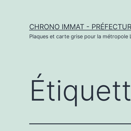
Aller
au
contenu
CHRONO IMMAT - PRÉFECTURE
Plaques et carte grise pour la métropole L
Étiquet