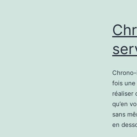
Chr
ser
Chrono-i
fois une
réaliser
qu’en vo
sans mêm
en desso