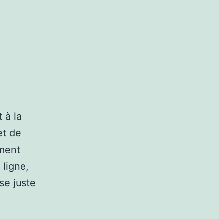
 à la
et de
ement
 ligne,
se juste
-