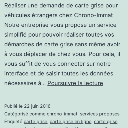
Réaliser une demande de carte grise pour
véhicules étrangers chez Chrono-Immat
Notre entreprise vous propose un service
simplifié pour pouvoir réaliser toutes vos
démarches de carte grise sans même avoir
à vous déplacer de chez vous. Pour cela, il
vous suffit de vous connecter sur notre
interface et de saisir toutes les données
Demand
nécessaires à…
Poursuivre la lecture
en
ligne
Publié le
22 juin 2016
de
Catégorisé comme
chrono-immat
,
services proposés
carte
Étiqueté
carte grise
,
carte grise en ligne
,
carte grise